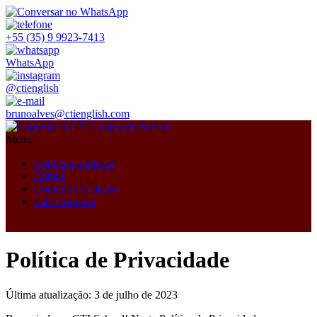
+55 (35) 9 9923-7413
WhatsApp
@ctienglish
brunoalves@ctienglish.com
Menu
Conheça a Escola
Cursos
Conteúdo Gratuito
Fale Conosco
Plataforma
Política de Privacidade
Última atualização: 3 de julho de 2023