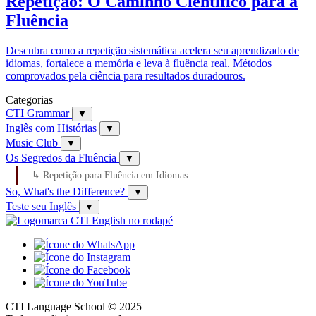
Repetição: O Caminho Científico para a
Fluência
Descubra como a repetição sistemática acelera seu aprendizado de
idiomas, fortalece a memória e leva à fluência real. Métodos
comprovados pela ciência para resultados duradouros.
Categorias
CTI Grammar
▼
Inglês com Histórias
▼
Music Club
▼
Os Segredos da Fluência
▼
↳ Repetição para Fluência em Idiomas
So, What's the Difference?
▼
Teste seu Inglês
▼
CTI Language School © 2025