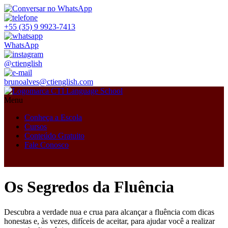
+55 (35) 9 9923-7413
WhatsApp
@ctienglish
brunoalves@ctienglish.com
Menu
Conheça a Escola
Cursos
Conteúdo Gratuito
Fale Conosco
Plataforma
Os Segredos da Fluência
Descubra a verdade nua e crua para alcançar a fluência com dicas
honestas e, às vezes, difíceis de aceitar, para ajudar você a realizar